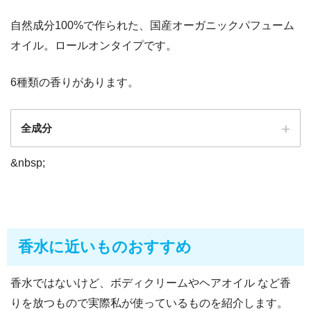
自然成分100%で作られた、国産オーガニックパフューム
オイル。ロールオンタイプです。
6種類の香りがあります。
全成分
&nbsp;
ホホバ種子油*, オリーブ果実油*, 香料(天然エッセンシャルオ
イル), コメヌカ油, トコフェロール *エコサート認証成分
香水に近いものおすすめ
香水ではないけど、ボディクリームやヘアオイル など香
りを放つもので実際私が使っているものを紹介します。